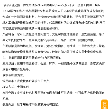
传统软包是指一种先用底板(9mm纤维版或5mm夹板)铺设，然后上面加一层1-
10CM厚的海绵,在外表用柔性材料布艺或许人工皮革或许真皮饰面加以包装的制
作成的一种墙面装修材料。与传统软包相对应的是硬包，硬包是直接把基层的的
细木工板或纤维板做成所需的外型，然后把板材的边做成直角或45度的斜边,再用
布艺或皮革饰面制作成的一种墙面装修材料。
产品特色：它可以柔化全体空间空气，其纵深的立体感激烈、层次感清楚。除了
美化空间的效果外，更重要是的它具有吸音，隔音，防潮，防撞的功用。
主要缺陷是海绵燃点低、发烟大，焚烧分化物多、毒性强。一旦发作火灾，聚氨
酯泡沫海绵焚烧将释放很多有毒气体，较短时间内即可造成人员中毒或窒息伤
亡。批量运用建议运用新式软包(布艺吸音板)。
应用场所：运用于高级宾馆、会所、KTV、一些高级小区的商品房、别墅床头背
景墙和电视背景墙等。
以家装应用为主。
常用标准：尺度按客户要求加工生产。
板边方式、半圆弧形
布料色彩：备有多种色彩及图画的饰面布和皮可供选择，也可由客户供给饰面布
和皮。
装置办法：以专用粘结剂张贴或用枪钉固定。