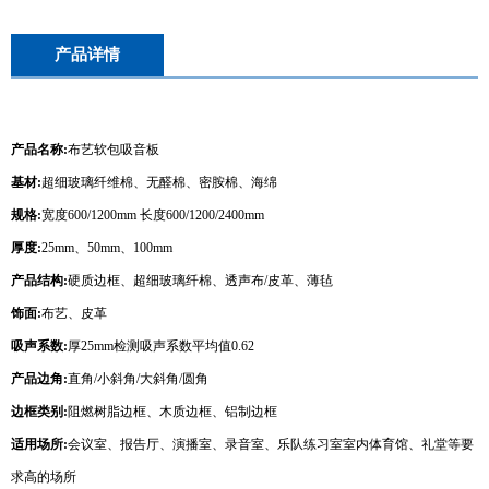
产品详情
产品名称:
布艺软包吸音板
基材:
超细玻璃纤维棉、无醛棉、密胺棉、海绵
规格:
宽度600/1200mm 长度600/1200/2400mm
厚度:
25mm、50mm、100mm
产品结构:
硬质边框、超细玻璃纤棉、透声布/皮革、薄毡
饰面:
布艺、皮革
吸声系数:
厚25mm检测吸声系数平均值0.62
产品边角:
直角/小斜角/大斜角/圆角
边框类别:
阻燃树脂边框、木质边框、铝制边框
适用场所:
会议室、报告厅、演播室、录音室、乐队练习室室内体育馆、礼堂等要
求高的场所